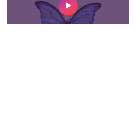
Play Video
¿Qué debo esperar en el grupo
de adultos en el programa Blue
Butterfly?
Play Video
¿Cómo sé que estoy listo para
graduarme de Blue Butterfly?